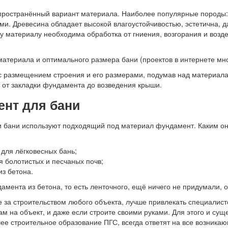
ространённый вариант материала. Наиболее популярные породы: 
ми. Древесина обладает высокой влагоустойчивостью, эстетична, да
 материалу необходима обработка от гниения, возгорания и возд
атериала и оптимального размера бани (проектов в интернете мно
 размещением строения и его размерами, подумав над материалам
- от закладки фундамента до возведения крыши.
нт для бани
 бани используют подходящий под материал фундамент. Каким он бу
 для лёгковесных бань;
я болотистых и песчаных почв;
из бетона.
мента из бетона, то есть ленточного, ещё ничего не придумали, 
 за строительством любого объекта, лучше привлекать специалис
м на объект, и даже если строите своими руками. Для этого и сущ
 строительное образование ПГС, всегда ответят на все возникающ