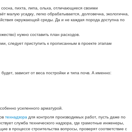
сосна, пихта, липа, ольха, отличающиеся своими
ёт малую усадку, легко обрабатывается, долговечна, экологична,
ействия окружающей среды. Да и не каждая порода доступна по
жество) нужно составить план расходов.
и, следует приступить к прописанным в проекте этапам
дет, зависит от веса постройки и типа почв. А именно:
особенно усиленного арматурой.
тов
технадзора
для контроля производимых работ, пусть даже по
ествует служба технического надзора, где грамотные инженеры,
ие в процессе строительства вопросы, проверят соответствие с