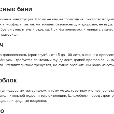
асные бани
омные конструкции. К тому же они не громоздкие, быстровозводим
я атмосфера, так как материалы безопасны для здоровья, не выделя
ребуется утеплитель и отделка. Причём пенопласт и минвата в каче
 материал.
ич
а долговечность (срок службы от 15 до 100 лет), внешнюю привлека
 Минусы - требуется ленточный фундамент, долгий прогрев бани, м
го. Утеплитель тоже требуется, но лучше обложить им баню изнутр
облок
тся недорогим материалом, к тому же долговечным и огнеупорным.
ополнительной гидро- и теплоизоляции. Шлакоблоки перед строит
ыделяли вредные вещества.
во