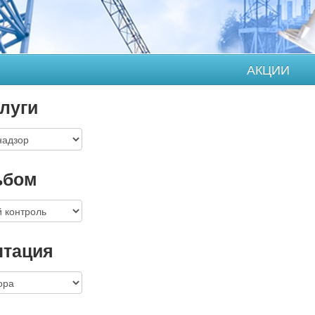
АКЦИИ
луги
ьбом
нтация