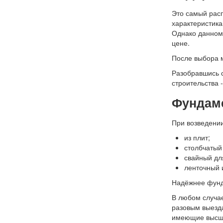
Это самый расп
характеристика
Однако данному
цене.
После выбора м
Разобравшись с
строительства 
Фундаме
При возведении
из плит;
столбчатый
свайный дл
ленточный 
Надёжнее фунда
В любом случае
разовым выезда
имеющие высшее